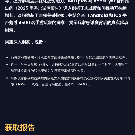
存、提升参与度并优化变现能力。Mistplay 与 AppsFlyer 合作推
出的《
2025 手游忠诚度报告
》深入剖析了忠诚度如何推动可持续
增长。该指数基于四项关键指标，并结合来自 Android 和 iOS 平
台超过 4500 名手游玩家的洞察，揭示玩家忠诚度背后的真实驱动
因素。
揭露深入洞察，包括：
解谜游戏在变现和活跃度两方面都遥遥领先，以
85
分的忠诚度成为忠诚度冠军。
近一半的手游玩家
（49%
）会持续玩自己最喜欢的游戏超过一年时间，这表明与
玩家建立深厚的联系能够为发行商带来长期的收益。
导致玩家购买后感到后悔的最大原因是所购买的物品在游戏中的实用性或影响力有
限
（46%
），或者广告宣传与物品价值不符
（34%
）。
获取报告