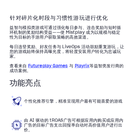
针对碎片化时段与习惯性游玩进行优化
益智与模拟类游戏可通过强化每日参与、连击奖励与短时循
环机制的奖励结构受益——使 Mistplay 成为以规模与稳定
性为目标的手游用户获取策略的高效渠道。
每日连登奖励、好友任务与 LiveOps 活动鼓励重复游玩，让
您的游戏始终保持高曝光度，将轻度安装用户转化为忠诚玩
家。
查看来自
Futureplay Games
与
Playrix
等益智类发行商的
成功案例。
功能亮点
个性化推荐引擎，精准呈现用户最有可能喜爱的游戏
由 AI 驱动的 tROAS广告可根据应用内购买或应用内
广告的目标广告支出回报率自动对高价值用户进行出
价。