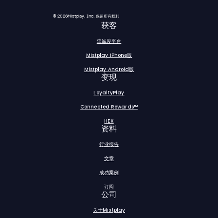
© 2026Mistplay, Inc. 保留所有权利
获客
忠诚度平台
Mistplay iPhone版
Mistplay Android版
变现
LoyaltyPlay
Connected Rewards™
HEX
资料
行业报告
文章
成功案例
订阅
公司
关于Mistplay