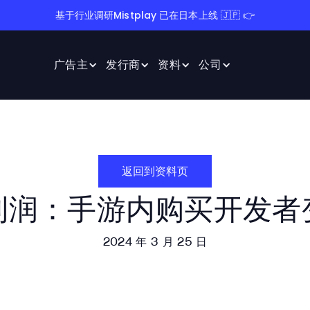
基于行业调研Mistplay 已在日本上线 🇯🇵 👉
广告主
发行商
资料
公司
返回到资料页
利润：手游内购买开发者
2024 年 3 月 25 日