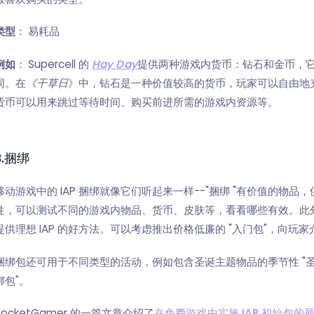
类型
：
易耗品
例如
：
Supercell 的
Hay Day
提供两种游戏内货币：钻石和金币，
同。在
《干草日
》中，钻石是一种价值较高的货币，玩家可以自由地
货币可以用来跳过等待时间、购买前进所需的游戏内资源等。
3.捆绑
移动游戏中的 IAP 捆绑就像它们听起来一样--"捆绑 "有价值的物
性，可以测试不同的游戏内物品、货币、皮肤等，看看哪些有效。此
提供理想 IAP 的好方法。可以考虑推出价格低廉的 "入门包"，向玩家
捆绑包还可用于不同类型的活动，例如包含圣诞主题物品的季节性 "圣
绑包"。
PocketGamer 的一篇文章介绍了
在免费游戏中实施 IAP 初始包的